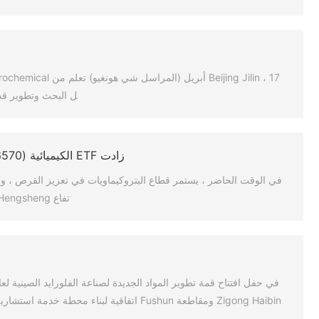
ل البحث وتطوير قدرات 
زادت ETF الكيميائية (516570) بنسبة 2.27 ٪ ، وزيادة Petrochina و Wanhua Chemical و Hualu Hang Seng بأكثر من 5 ٪
تفاع Hualu Hengsheng و Wanhua Chemical و PetroChina بأكثر من 5٪ ، وارتفعت أسهم Sinopec و Yunwen والمواد الفضائية.
Zigong Haibin ومقاطعة Fushun اتفاقية 