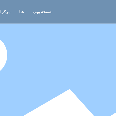
صفحة ويب
عنا
مركز ا