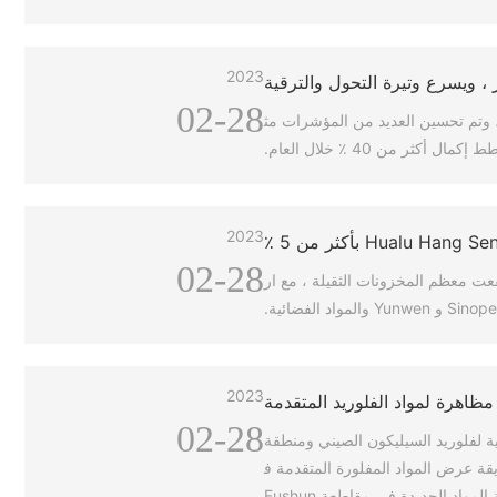
2023
ر ، ويسرع وتيرة التحول والترقية
02-28
ن أداء الشركة بشكل مطرد ، وتم تحسين العديد من المؤشرات مث
ر من 40 ٪ خلال العام.
2023
02-28
 البتروكيماويات في تعزيز القرص ، واعتبارا من الإصدار ، ارتفع صندوق ETF الكيميائي (516570) بنسبة 2.27٪ ؛ ارتفعت معظم المخزونات الثقيلة ، مع ار
2023
02-28
 في 20 أبريل ، وقعت جمعية صناعة المواد العضوية لفلوريد السيليكون الصيني ومنطقة
رك حديقة عرض المواد المفلورة المتقدمة ف