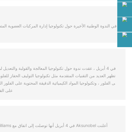
في الندوة الوطنية الأخيرة حول تكنولوجيا إدارة المركبات العضوية ال
تظهر العديد من التقنيات المتقدمة مثل تكنولوجيا التوليف الحفاز للفلور
ى الفلور ، وتكنولوجيا المواد الكيميائية الدقيقة المحتوية على الفلور 
على الفل
أعلنت Aksunobel في 4 أبريل أنها توصلت إلى اتفاق مع Sherwin-Williams للاستحواذ على أعمال الطلاء الزخرفية Xuanwei في الصين لتعزيز وجودها ووجودها في السوق الصينية.