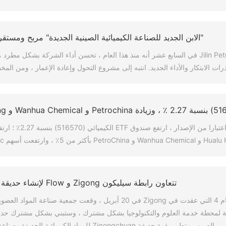
"الابن الجديد للصناعة الكيميائية الصينية الجديدة" مربح ومستق
Beijing Jilin ، 17 أبريل (المراسل شي هونغيو) تعلم من Jilin Petrochemical في السابع عشر أنه منذ هذا العام ، تحس
الابتكار والأداء الجديد. انتبه إلى مشروع التحول وإعادة الإعمار ، ومن المخطط إكمال أكث
في الوقت الحاضر ، يستمر قطاع
تتعاون رابطة سيليكون Zigong و Flow لإنشاء حديقة مظاهرة لمواد الفلوريد المتقدمة
في حفل افتتاح قمة تطوير المواد الجديدة لصناعة الفلورايد الصينية لعام 4 التي عقدت في Zigong
لبناء محطة خدمة استشارية لمحطة خدمة العلوم والتكنولوجيا بشكل مشترك ، وستبني بشكل مشت
ي الصين ، وتطور بقوة حديقة Zigongchuan للمواد الكيميائية الجديدة وصناعة المواد الجديدة في مقاطعة Fushun