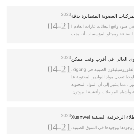
2023
مركبات العضوية المتطايرة بدقة
04-21
ي ضوء واقع انبعاثات غازات العادم ا
راء الصناعة وممثلو المؤسسات أنه يجب
2023
توى العالي في أقرب وقت ممكن
04-21
في 4 أبريل ، عقدت ندوة حول تكنولوجيا المعالجة والقولبة والتعديل لمواد الأفلام المحتوية على الفلور عالية الأداء برعاية جمعية إنتاج المواد العضوية الفلوروسيليكون الصينية في Zigong.
وجيا تعديل مواد البوليمر المحتوية عل
ور ، مما يشير إلى أن المواد المحتوية
ية وأشباه الموصلات وأغشية البروتون.
2023
04-21