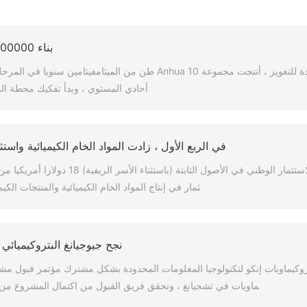
بناء 100000 طن من الميثامفيتامين يتسارع
في الآونة الأخيرة ، مع التشغيل التجريبي العادي للمياه المتداولة الجديدة للتغويز ، أنتجت مجم
أحادي المستوى ، وبدأ تفكيك محطة الميا
في الربع الأول ، زادت المواد الخام الكيميائية واستثمار 
وفقا للبيانات الصادرة عن المكتب الوطني للإحصاء في 4 أبريل ،
ثمار في إنتاج المواد الخام الكيميائية والمنتجات الكيميائية بنسبة 1.3 ٪
نجح جيوجيانغ البتروكيميائي 
بتروكيماويات إنكو لتكنولوجيا المعلومات المحدودة بشكل مشترك مؤتمر قبول مشر
ماويات في تشجيانغ ، وتحقق فريق القبول من اكتمال المشروع من