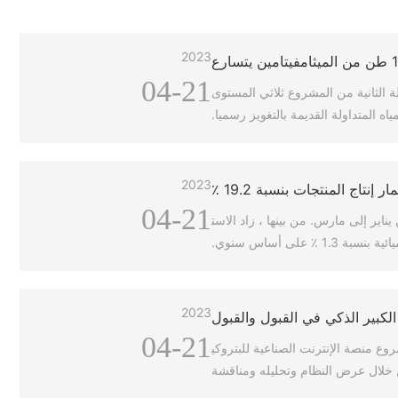
2023
04-21
وعة Anhua 10 طن من الميثامفيتامين سنويا في المرحلة الثانية من المشروع ثلاثي المستوى
ه المتداولة القديمة بالتغويز رسميا.
2023
إنتاج المنتجات بنسبة 19.2 ٪
04-21
 بلغ الاستثمار الوطني في الأصول الثابتة (باستثناء الأسر الريفية) 18 دولارا أمريكيا من يناير إلى مارس. من بينها ، زاد الاست
 على أساس سنوي.
2023
الكبير الذكي في القبول والقبول
04-21
وع منصة الإنترنت الصناعية للبتروكي
 خلال عرض النظام وتحليله ومناقشة