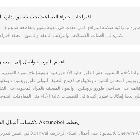
اقتراحات خبراء الصناعة: يجب تنسيق إدارة ال
متطايرة ومراقبة سلامة المرافق التي عقدت في مدينة تسيبو بمقاطعة شاندونغ ، ف
لكبيرة في الصناعة الكيميائية ، والتركيب المعقد والمتنوع ، يعتقد خب
اغتنم الفرصة وانتقل إلى المس
وبوليمر المعدني الثمين ، وتكنولوجيا الإنتاج النظيف للبولي فلوروريسين ، وتكنول
القائمة على سداسي فلورو بروبيلين ، والمواد المتعلقة بالمواد المحتوية على الفل
ور لديها إمكانات تطوير كبيرة في التطبيقات عالية الأداء مثل المقاومات الضوئ
يخطط Akzunobel لاكتساب أعمال الطلاء الزخرفية الصينية Xuanwei