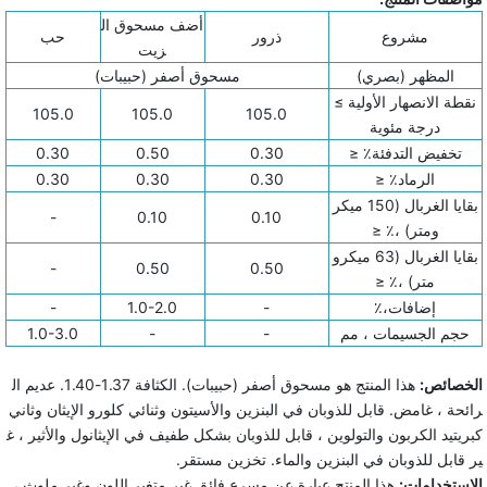
أضف مسحوق ال
مشروع
ذرور
حب
زيت
المظهر (بصري)
مسحوق أصفر (حبيبات)
نقطة الانصهار الأولية ≥
105.0
105.0
105.0
درجة مئوية
تخفيض التدفئة٪ ≤
0.30
0.50
0.30
الرماد٪ ≤
0.30
0.30
0.30
بقايا الغربال (150 ميكر
-
0.10
0.10
ومتر) ،٪ ≤
بقايا الغربال (63 ميكرو
-
0.50
0.50
متر) ،٪ ≤
إضافات،٪
-
1.0-2.0
-
حجم الجسيمات ، مم
-
-
1.0-3.0
الخصائص:
هذا المنتج هو مسحوق أصفر (حبيبات). الكثافة 1.37-1.40. عديم ال
رائحة ، غامض. قابل للذوبان في البنزين والأسيتون وثنائي كلورو الإيثان وثاني
كبريتيد الكربون والتولوين ، قابل للذوبان بشكل طفيف في الإيثانول والأثير ، غ
ير قابل للذوبان في البنزين والماء. تخزين مستقر.
الاستخدامات:
هذا المنتج عبارة عن مسرع فائق غير متغير اللون وغير ملوث ،