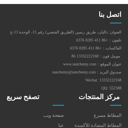
اتصل بنا
العنوان: داليان، طريق رنمين (الطريق الشعبي) رقم 15، الوحدة 13-ج
تلفون：
+86 411 8285 6376
الفاكسات：+86 411 8285 6376
موبيل فون：86 13332222168
عنوان الموقع：
www.sunchemy.com
صندوق البريد：
sunchemy@sunchemy.com
Wechat: 13332222168
QQ: 552588
مركز المنتجات
تصفح سريع
المطاط مسرع
صفحة ويب
المطاط المضادة للأكسدة
عنا