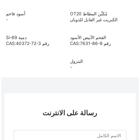
مُكبِّن المطاط OT20
أسود فاحم
الكبريت غير القابل للذوبان
-
الفحم الأبيض الأسود
دمية Si-69
رقم CAS:7631-86-9
رقم CAS:40372-72-3
البترول
-
رسالة على الانترنت