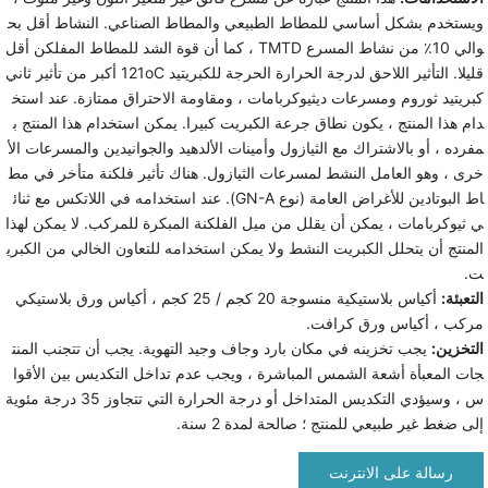
ويستخدم بشكل أساسي للمطاط الطبيعي والمطاط الصناعي. النشاط أقل بح
والي 10٪ من نشاط المسرع TMTD ، كما أن قوة الشد للمطاط المفلكن أقل
قليلا. التأثير اللاحق لدرجة الحرارة الحرجة للكبريتيد 121οC أكبر من تأثير ثاني
كبريتيد ثوروم ومسرعات ديثيوكربامات ، ومقاومة الاحتراق ممتازة. عند استخ
دام هذا المنتج ، يكون نطاق جرعة الكبريت كبيرا. يمكن استخدام هذا المنتج ب
مفرده ، أو بالاشتراك مع الثيازول وأمينات الألدهيد والجوانيدين والمسرعات الأ
خرى ، وهو العامل النشط لمسرعات الثيازول. هناك تأثير فلكنة متأخر في مط
اط البوتادين للأغراض العامة (نوع GN-A). عند استخدامه في اللاتكس مع ثنائ
ي ثيوكربامات ، يمكن أن يقلل من ميل الفلكنة المبكرة للمركب. لا يمكن لهذا
المنتج أن يتحلل الكبريت النشط ولا يمكن استخدامه للتعاون الخالي من الكبري
ت.
التعبئة:
أكياس بلاستيكية منسوجة 20 كجم / 25 كجم ، أكياس ورق بلاستيكي
مركب ، أكياس ورق كرافت.
التخزين:
يجب تخزينه في مكان بارد وجاف وجيد التهوية. يجب أن تتجنب المنت
جات المعبأة أشعة الشمس المباشرة ، ويجب عدم تداخل التكديس بين الأقوا
س ، وسيؤدي التكديس المتداخل أو درجة الحرارة التي تتجاوز 35 درجة مئوية
إلى ضغط غير طبيعي للمنتج ؛ صالحة لمدة 2 سنة.
رسالة على الانترنت